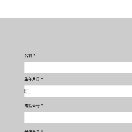
名前
r
生年月日
*
e
q
u
i
r
e
電話番号
d
郵便番号